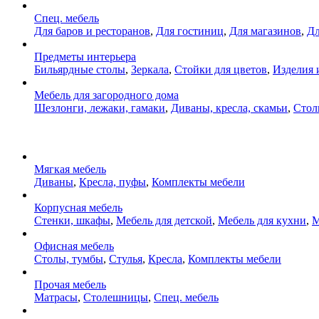
Спец. мебель
Для баров и ресторанов
,
Для гостиниц
,
Для магазинов
,
Дл
Предметы интерьера
Бильярдные столы
,
Зеркала
,
Стойки для цветов
,
Изделия 
Мебель для загородного дома
Шезлонги, лежаки, гамаки
,
Диваны, кресла, скамьи
,
Стол
Мягкая мебель
Диваны
,
Кресла, пуфы
,
Комплекты мебели
Корпусная мебель
Стенки, шкафы
,
Мебель для детской
,
Мебель для кухни
,
М
Офисная мебель
Столы, тумбы
,
Стулья
,
Кресла
,
Комплекты мебели
Прочая мебель
Матрасы
,
Столешницы
,
Спец. мебель