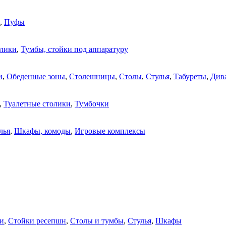
,
Пуфы
олики
,
Тумбы, стойки под аппаратуру
и
,
Обеденные зоны
,
Столешницы
,
Столы
,
Стулья
,
Табуреты
,
Див
,
Туалетные столики
,
Тумбочки
лья
,
Шкафы, комоды
,
Игровые комплексы
и
,
Стойки ресепшн
,
Столы и тумбы
,
Стулья
,
Шкафы