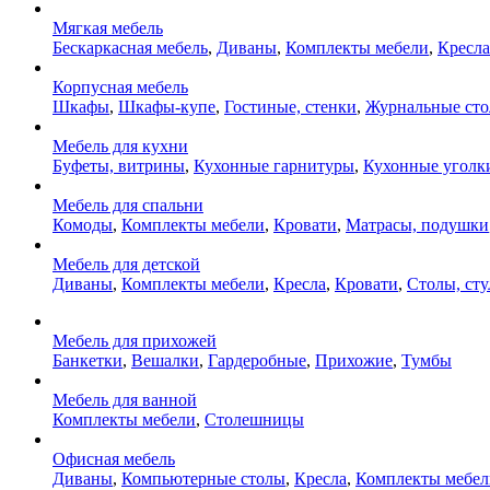
Мягкая мебель
Бескаркасная мебель
,
Диваны
,
Комплекты мебели
,
Кресла
Корпусная мебель
Шкафы
,
Шкафы-купе
,
Гостиные, стенки
,
Журнальные ст
Мебель для кухни
Буфеты, витрины
,
Кухонные гарнитуры
,
Кухонные уголк
Мебель для спальни
Комоды
,
Комплекты мебели
,
Кровати
,
Матрасы, подушки
Мебель для детской
Диваны
,
Комплекты мебели
,
Кресла
,
Кровати
,
Столы, сту
Мебель для прихожей
Банкетки
,
Вешалки
,
Гардеробные
,
Прихожие
,
Тумбы
Мебель для ванной
Комплекты мебели
,
Столешницы
Офисная мебель
Диваны
,
Компьютерные столы
,
Кресла
,
Комплекты мебел