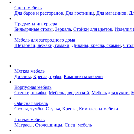
Спец. мебель
Для баров и ресторанов
,
Для гостиниц
,
Для магазинов
,
Дл
Предметы интерьера
Бильярдные столы
,
Зеркала
,
Стойки для цветов
,
Изделия 
Мебель для загородного дома
Шезлонги, лежаки, гамаки
,
Диваны, кресла, скамьи
,
Стол
Мягкая мебель
Диваны
,
Кресла, пуфы
,
Комплекты мебели
Корпусная мебель
Стенки, шкафы
,
Мебель для детской
,
Мебель для кухни
,
М
Офисная мебель
Столы, тумбы
,
Стулья
,
Кресла
,
Комплекты мебели
Прочая мебель
Матрасы
,
Столешницы
,
Спец. мебель