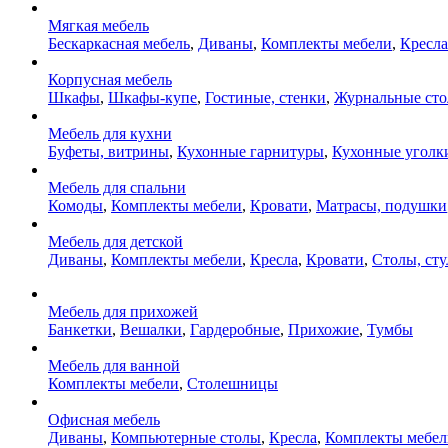
Мягкая мебель
Бескаркасная мебель
,
Диваны
,
Комплекты мебели
,
Кресла
Корпусная мебель
Шкафы
,
Шкафы-купе
,
Гостиные, стенки
,
Журнальные ст
Мебель для кухни
Буфеты, витрины
,
Кухонные гарнитуры
,
Кухонные уголк
Мебель для спальни
Комоды
,
Комплекты мебели
,
Кровати
,
Матрасы, подушки
Мебель для детской
Диваны
,
Комплекты мебели
,
Кресла
,
Кровати
,
Столы, сту
Мебель для прихожей
Банкетки
,
Вешалки
,
Гардеробные
,
Прихожие
,
Тумбы
Мебель для ванной
Комплекты мебели
,
Столешницы
Офисная мебель
Диваны
,
Компьютерные столы
,
Кресла
,
Комплекты мебел