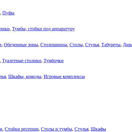
,
Пуфы
олики
,
Тумбы, стойки под аппаратуру
и
,
Обеденные зоны
,
Столешницы
,
Столы
,
Стулья
,
Табуреты
,
Див
,
Туалетные столики
,
Тумбочки
лья
,
Шкафы, комоды
,
Игровые комплексы
и
,
Стойки ресепшн
,
Столы и тумбы
,
Стулья
,
Шкафы