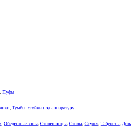
,
Пуфы
олики
,
Тумбы, стойки под аппаратуру
и
,
Обеденные зоны
,
Столешницы
,
Столы
,
Стулья
,
Табуреты
,
Див