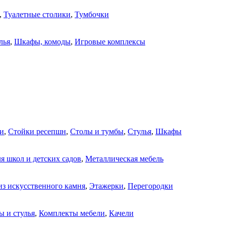
,
Туалетные столики
,
Тумбочки
лья
,
Шкафы, комоды
,
Игровые комплексы
и
,
Стойки ресепшн
,
Столы и тумбы
,
Стулья
,
Шкафы
я школ и детских садов
,
Металлическая мебель
из искусственного камня
,
Этажерки
,
Перегородки
ы и стулья
,
Комплекты мебели
,
Качели