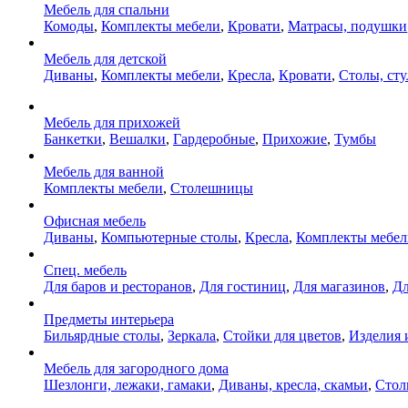
Мебель для спальни
Комоды
,
Комплекты мебели
,
Кровати
,
Матрасы, подушки
Мебель для детской
Диваны
,
Комплекты мебели
,
Кресла
,
Кровати
,
Столы, сту
Мебель для прихожей
Банкетки
,
Вешалки
,
Гардеробные
,
Прихожие
,
Тумбы
Мебель для ванной
Комплекты мебели
,
Столешницы
Офисная мебель
Диваны
,
Компьютерные столы
,
Кресла
,
Комплекты мебел
Спец. мебель
Для баров и ресторанов
,
Для гостиниц
,
Для магазинов
,
Дл
Предметы интерьера
Бильярдные столы
,
Зеркала
,
Стойки для цветов
,
Изделия 
Мебель для загородного дома
Шезлонги, лежаки, гамаки
,
Диваны, кресла, скамьи
,
Стол