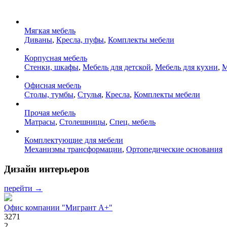
Мягкая мебель
Диваны
,
Кресла, пуфы
,
Комплекты мебели
Корпусная мебель
Стенки, шкафы
,
Мебель для детской
,
Мебель для кухни
,
М
Офисная мебель
Столы, тумбы
,
Стулья
,
Кресла
,
Комплекты мебели
Прочая мебель
Матрасы
,
Столешницы
,
Спец. мебель
Комплектующие для мебели
Механизмы трансформации
,
Ортопедические основания
Дизайн интерьеров
перейти →
Офис компании "Мигрант А+"
3271
2