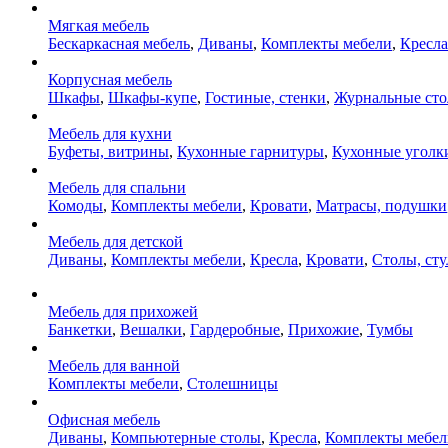
Мягкая мебель
Бескаркасная мебель
,
Диваны
,
Комплекты мебели
,
Кресла
Корпусная мебель
Шкафы
,
Шкафы-купе
,
Гостиные, стенки
,
Журнальные ст
Мебель для кухни
Буфеты, витрины
,
Кухонные гарнитуры
,
Кухонные уголк
Мебель для спальни
Комоды
,
Комплекты мебели
,
Кровати
,
Матрасы, подушки
Мебель для детской
Диваны
,
Комплекты мебели
,
Кресла
,
Кровати
,
Столы, сту
Мебель для прихожей
Банкетки
,
Вешалки
,
Гардеробные
,
Прихожие
,
Тумбы
Мебель для ванной
Комплекты мебели
,
Столешницы
Офисная мебель
Диваны
,
Компьютерные столы
,
Кресла
,
Комплекты мебел