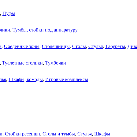
,
Пуфы
олики
,
Тумбы, стойки под аппаратуру
и
,
Обеденные зоны
,
Столешницы
,
Столы
,
Стулья
,
Табуреты
,
Див
,
Туалетные столики
,
Тумбочки
лья
,
Шкафы, комоды
,
Игровые комплексы
и
,
Стойки ресепшн
,
Столы и тумбы
,
Стулья
,
Шкафы