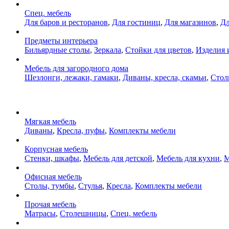
Спец. мебель
Для баров и ресторанов
,
Для гостиниц
,
Для магазинов
,
Дл
Предметы интерьера
Бильярдные столы
,
Зеркала
,
Стойки для цветов
,
Изделия 
Мебель для загородного дома
Шезлонги, лежаки, гамаки
,
Диваны, кресла, скамьи
,
Стол
Мягкая мебель
Диваны
,
Кресла, пуфы
,
Комплекты мебели
Корпусная мебель
Стенки, шкафы
,
Мебель для детской
,
Мебель для кухни
,
М
Офисная мебель
Столы, тумбы
,
Стулья
,
Кресла
,
Комплекты мебели
Прочая мебель
Матрасы
,
Столешницы
,
Спец. мебель