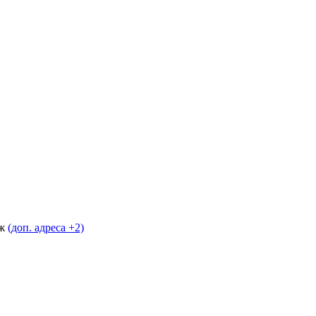
аж
(доп. адреса +2)